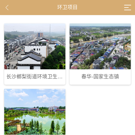
环卫项目
长沙榔梨街道环境卫生保洁服务
春华-国家生态镇