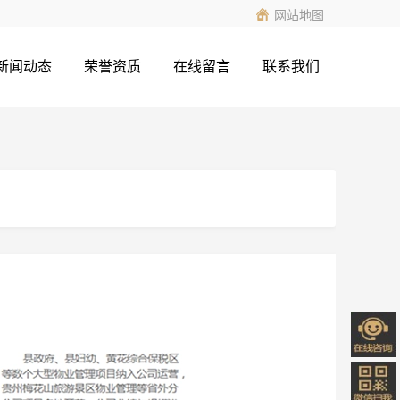
网站地图
新闻动态
荣誉资质
在线留言
联系我们